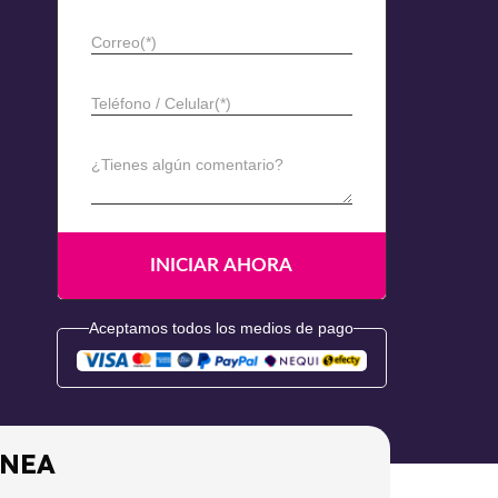
Correo(*)
Teléfono / Celular(*)
¿Tienes algún comentario?
Aceptamos todos los medios de pago
ÍNEA