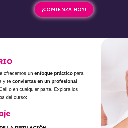
¡COMIENZA HOY!
RIO
 te ofrecemos un
enfoque práctico
para
s y te
conviertas en un profesional
ali o en cualquier parte. Explora los
os del curso:
aje
 DE LA DEPILACIÓN