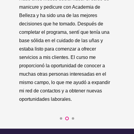
Hi
Antes de hacer el curso de manicure y
un
pedicure, no tenía mucha experiencia en el
er
cuidado de las uñas. Pero después de
ma
completar el programa, me sentí realmente
in
segura de mis habilidades y ya estaba
re
ofreciendo servicios de manicure y pedicure
ad
a mis clientes. El curso fue tan útil y bien
se
estructurado que incluso pude comenzar a
pa
ganar dinero extra al final del programa
ma