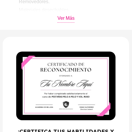
Removedores.
Materiales desechables.
Ver Más
Módulo 4: – LAS PESTAÑAS NATURALES:
Características de las pestañas.
Fases de las pestañas.
Tipos de pestañas.
Tipo de ojos.
Módulo 5: – LAS PESTAÑAS ARTIFICIALES:
Pestañas artificiales.
Clasificación de las extensiones.
Módulo 6:
– MAPAS DE APLICACIÓN: Mapas de
aplicación.
Creación de mapas de aplicación.
Mapa de aplicación – ojo natural.
Mapa de aplicación – ojo de gato.
¡CERTIFICA TUS HABILIDADES Y