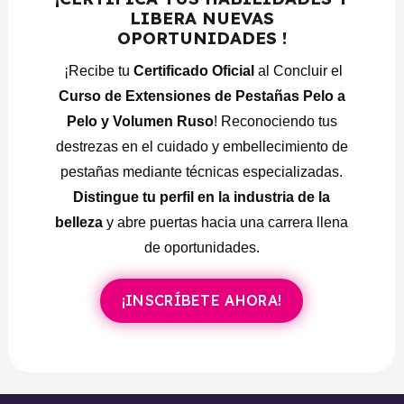
Módulo 7: –
EFECTOS:
Efectos de las
LIBERA NUEVAS
extensiones.
OPORTUNIDADES !
Módulo 8:
FICHA TECNICA:
Introducción a la
¡Recibe tu
Certificado Oficial
al Concluir el
ficha técnica.
Curso de Extensiones de Pestañas Pelo a
Contenido de la ficha técnica.
Pelo y Volumen Ruso
! Reconociendo tus
Alergias.
destrezas en el cuidado y embellecimiento de
pestañas mediante técnicas especializadas.
Módulo 9: – PRACTICAS EN PLANTILLAS:
Distingue tu perfil en la industria de la
Introducción de las actividades.
belleza
y abre puertas hacia una carrera llena
Preparación de la plantilla.
de oportunidades.
Ejercicios en plantillas.
Pasó a paso en plantillas.
¡INSCRÍBETE AHORA!
Actividad plantilla #1 – Efecto natural.
Actividad plantilla #2 – Efecto pestañina.
Actividad plantilla #3 – Efecto Volumen.
Módulo 10:
– PRACTICAS EN CABEZOTE: