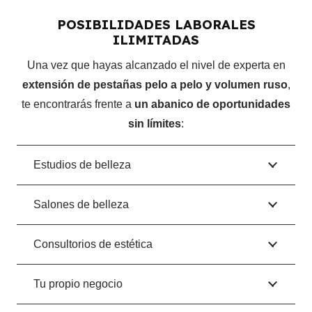
Tipo de ojos.
POSIBILIDADES LABORALES
Tipo de pestañas.
ILIMITADAS
Introducción a la aplicación.
Una vez que hayas alcanzado el nivel de experta en
Técnica de aplicación.
extensión de pestañas pelo a pelo y volumen ruso
,
Resumen.
te encontrarás frente a
un abanico de oportunidades
Paso a paso y recomendaciones.
sin límites
:
Prácticas en plantillas.
Prácticas de tira.
Estudios de belleza
Retiro de pestañas.
Tips de aplicación.
Salones de belleza
Preparación punto a punto.
Paso a paso punto a punto.
Consultorios de estética
Pelo a pelo finalizado.
Remoción.
Tu propio negocio
Previo.
Final.