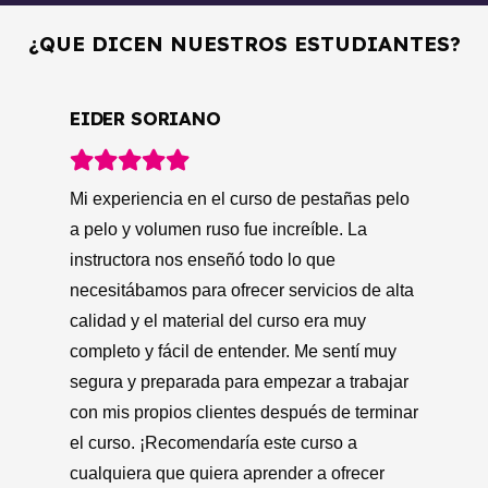
¿QUE DICEN NUESTROS ESTUDIANTES?
B
MARIA PILAR BORJA
lo
El
El curso de pestañas pelo a pelo y volumen
ru
ta
ruso ha sido una experiencia increíble para
ha
mí. La instructora era muy clara y paciente en
de
su enseñanza y me sentí muy segura y
pr
r
confiada en mis habilidades al terminar el
ay
nar
curso. Además, el material del curso era muy
Ad
completo y cubría todo lo que necesitábamos
al
saber para ofrecer servicios de alta calidad.