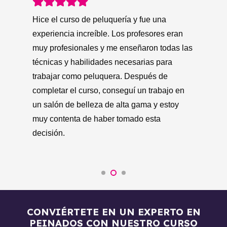
Después de hacer el curso de peluquería en
esta academia, mi vida cambió
An
completamente. Los profesores eran muy
as
es
profesionales y me enseñaron todas las
en
técnicas y habilidades necesarias para
de
trabajar como peluquera. Me brindaron la
co
oportunidad de poner en práctica lo que
ca
había aprendido en el salón de belleza, lo
mu
que me ayudó a adquirir experiencia en el
a 
campo.
CONVIÉRTETE EN UN EXPERTO EN
PEINADOS CON NUESTRO CURSO