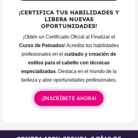
MÓDULO 5 – TÉCNICA DE BUCLES
¡CERTIFICA TUS HABILIDADES Y
LIBERA NUEVAS
Ondas al agua.
OPORTUNIDADES!
Ondas hacia dentro.
¡Obtén un Certificado Oficial al Finalizar el
Ondas light.
Curso de Peinados
! Acredita tus habilidades
profesionales en el
cuidado y creación de
MÓDULO 6 – TÉCNICA DE TRENZAS
estilos para el cabello con técnicas
Zimba de 2.
especializadas
. Destaca en el mundo de la
belleza y abre oportunidades profesionales.
Zimba de 3.
Zimba de 4.
¡INSCRÍBETE AHORA!
Zimba gruesa.
MÓDULO 7 – PEINADOS
Peinado plancha y trenza.