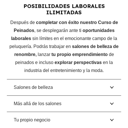
POSIBILIDADES LABORALES
Cuánto cobrar.
ILIMITADAS
Después de
completar con éxito nuestro Curso de
MÓDULO 9 – FINALIZACIÓN
Peinados
, se desplegarán ante ti
oportunidades
Recomendaciones.
laborales
sin límites en el emocionante campo de la
Despedida.
peluquería. Podrás trabajar en
salones de belleza de
renombre,
lanzar
tu propio emprendimiento
de
MÓDULO 10 – MATERIAL ADICIONAL (BONOS)
peinados e incluso
explorar perspectivas
en la
industria del entretenimiento y la moda.
Bono 1: Exfoliante.
Bono 2: Depilación de rostro.
Salones de belleza
Bono 3: Mascarilla facial.
Bono 4: Peinado de novia.
Más allá de los salones
MÓDULO 11 – VIDEO RESPUESTAS
Tu propio negocio