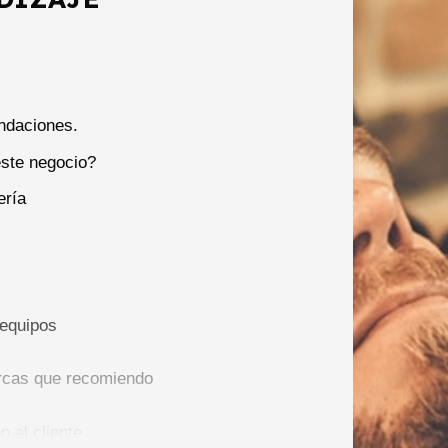
ndaciones.
este negocio?
ería
 equipos
rcas que recomiendo
 al cliente