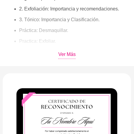
2. Exfoliación: Importancia y recomendaciones.
3. Tónico: Importancia y Clasificación.
Práctica: Desmaquillar.
Practica: Exfoliar.
Ver Más
MÓDULO 3 – CUARTO, QUINTO Y SEXTO PASO
4. Vapor ozono: Beneficios, precauciones y
contraindicaciones.
Tipos de vaporizadores y Modo de uso.
5. Extracción manual: Comedones y tipos de
extracción.
6. Extracción con aparatología: Peeling
Ultrasónico y Microdermoabrasión.