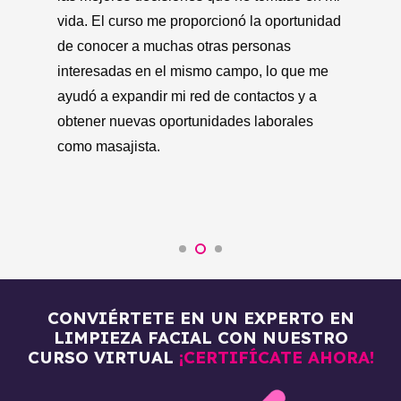
conocedores del tema y me han enseñado
ad
út
técnicas y productos que realmente
pa
funcionan. Además, la estructura del curso
ap
es muy práctica y me ha permitido aplicar lo
cu
que he aprendido de inmediato.
ne
Recomendaría estos cursos a cualquiera
se
que esté interesado en mejorar su cuidado
personal.
CONVIÉRTETE EN UN EXPERTO EN
LIMPIEZA FACIAL CON NUESTRO
CURSO VIRTUAL
¡CERTIFÍCATE AHORA!