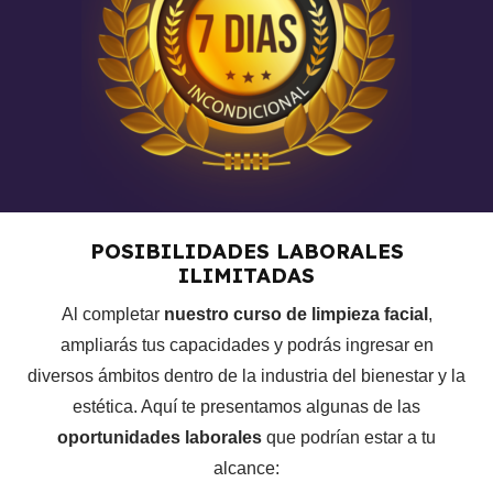
La verdad sobre las mascarillas caseras.
MÓDULO 7 – VIDEO RESPUESTAS
¿Cuáles son los cuidados fundamentales luego de
la limpieza facial profesional?
¿Puedo entrenar después de una limpieza Facial
profesional?
POSIBILIDADES LABORALES
¿Qué lugares evitar?
ILIMITADAS
¿Skin care ideal?
Al completar
nuestro curso de limpieza facial
,
ampliarás tus capacidades y podrás ingresar en
¿Cuánta agua debo tomar?
diversos ámbitos dentro de la industria del bienestar y la
estética. Aquí te presentamos algunas de las
MÓDULO 8 – ¿CÓMO OBTENER TU CERTIFICADO?
oportunidades laborales
que podrían estar a tu
¿Cómo obtener tu certificado?
alcance: