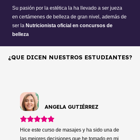
Su pasión por la estética la ha llevado a ser jueza
en certámenes de belleza de gran nivel, además de
ser la
Nutricionista oficial en concursos de
belleza
¿QUE DICEN NUESTROS ESTUDIANTES?
LETICIA DORADO
Estoy muy satisfecha con los cursos de
limpieza facial y corporal que he tomado. He
aprendido mucho sobre cómo cuidar mi piel
y he notado una gran mejora en su
de
La
apariencia y salud. Los profesores son muy
mi
de