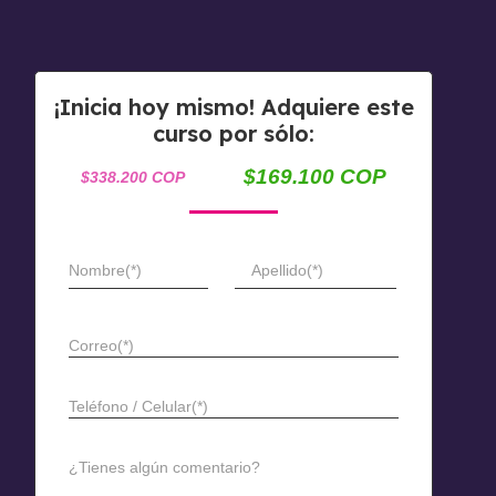
¡Inicia hoy mismo! Adquiere este
curso por sólo:
$169.100 COP
$338.200 COP
Nombre(*)
Apellido(*)
Correo(*)
Teléfono / Celular(*)
¿Tienes algún comentario?