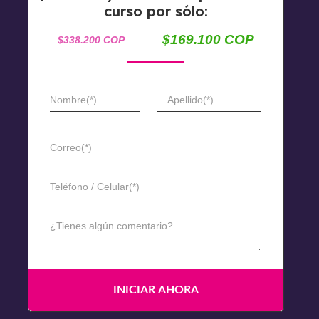
curso por sólo:
$169.100 COP
$338.200 COP
Nombre(*)
Apellido(*)
Correo(*)
Teléfono / Celular(*)
¿Tienes algún comentario?