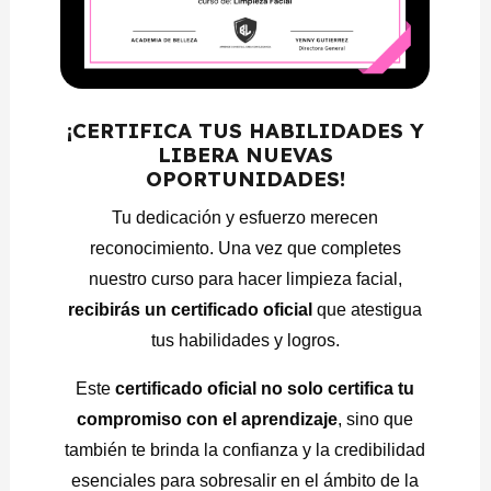
Práctica: Vapor de ozono.
Práctica: Extracción manual.
Práctica: Extracción con aparatología.
¡CERTIFICA TUS HABILIDADES Y
LIBERA NUEVAS
MÓDULO 4 – SÉPTIMO, OCTAVO Y NOVENO PASO
OPORTUNIDADES!
7. Mascarillas: Usos según el tipo de piel.
Tu dedicación y esfuerzo merecen
8. Mascarilla Led: Usos según el tipo de piel y
reconocimiento. Una vez que completes
Función de cada color (rojo, azul, Amarillo, verde,
nuestro curso para hacer limpieza facial,
morado, blanco).
recibirás un certificado oficial
que atestigua
9. Protector Solar: Usos según el tipo de piel y
tus habilidades y logros.
componentes principales.
Este
certificado oficial no solo certifica tu
Práctica: Mascarillas en crema y con parafina.
compromiso con el aprendizaje
, sino que
Practica: Mascarilla Led.
también te brinda la confianza y la credibilidad
esenciales para sobresalir en el ámbito de la
Práctica: Protector solar.