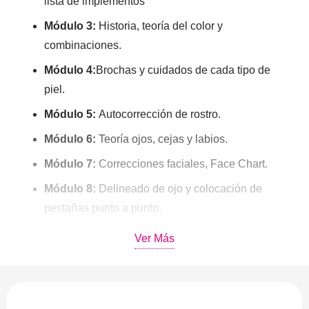
lista de implementos
Módulo 3:
Historia, teoría del color y
combinaciones.
Módulo 4:
Brochas y cuidados de cada tipo de
piel.
Módulo 5:
Autocorrección de rostro.
Módulo 6:
Teoría ojos, cejas y labios.
Módulo 7:
Correcciones faciales, Face Chart.
Módulo 8:
Delineado de ojo y colocación de
pestañas punto a punto.
Módulo 9:
Preparación del rostro.
Ver Más
Módulo 10:
Errores y aciertos a la hora de
maquillar un rostro
Módulo 11:
Alteraciones de la piel y