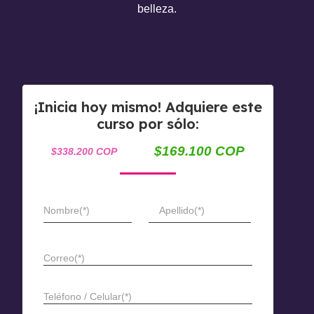
belleza.
¡Inicia hoy mismo! Adquiere este
curso por sólo:
$169.100 COP
$338.200 COP
Nombre(*)
Apellido(*)
Correo(*)
Teléfono / Celular(*)