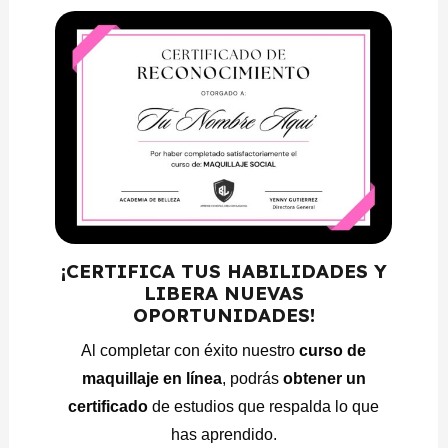
recomendaciones
Módulo 12:
Técnica de maquillaje ahumado
Módulo 13:
Técnica de maquillaje tonos cálidos
Módulo 14:
Técnica de maquillaje tonos fríos
Módulo 15:
Técnica de maquillaje sobre piel
morena
Módulo 16:
Técnica de maquillaje sobre piel
madura
¡CERTIFICA TUS HABILIDADES Y
Módulo 17:
Técnica de maquillaje masculino
LIBERA NUEVAS
OPORTUNIDADES!
Módulo 18:
Técnica de maquillaje a lápiz
Al completar con éxito nuestro
curso de
Módulo 19:
Técnica de maquillaje transversal
maquillaje en línea
, podrás
obtener un
Módulo 20:
Técnica de maquillaje colores
certificado
de estudios que respalda lo que
análogos
has aprendido.