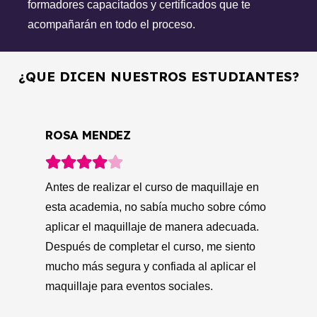
formadores capacitados y certificados que te
acompañarán en todo el proceso.
¿QUE DICEN NUESTROS ESTUDIANTES?
E
SOCORRO OCAÑA
An
Después de realizar el curso de maquillaje
se
mo
en esta escuela, he aprendido técnicas y
ha
trucos para realizar un maquillaje social
co
perfecto. Ahora puedo resaltar mis rasgos y
tr
cubrir imperfecciones de manera sutil y
pe
natural.
ma