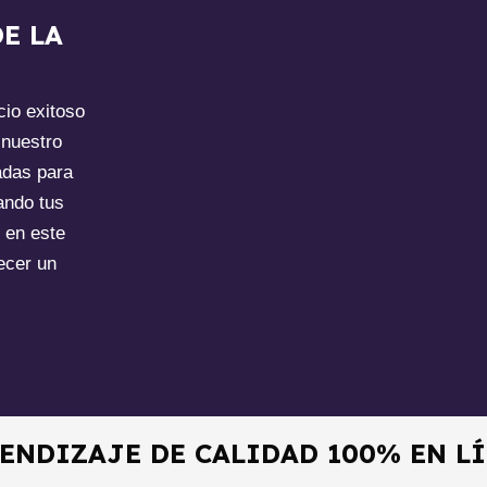
E LA
cio exitoso
nuestro
adas para
ando tus
 en este
ecer un
ENDIZAJE DE CALIDAD 100% EN L