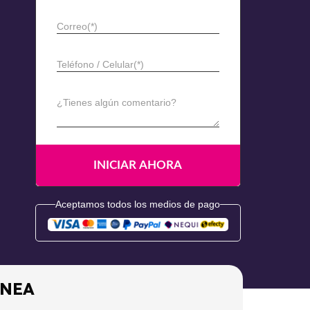
Correo(*)
Teléfono / Celular(*)
¿Tienes algún comentario?
Aceptamos todos los medios de pago
ÍNEA