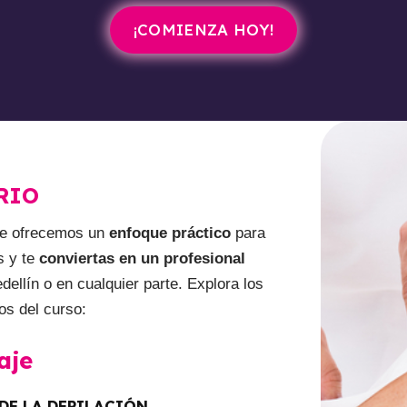
¡COMIENZA HOY!
RIO
 te ofrecemos un
enfoque práctico
para
s y te
conviertas en un profesional
ellín o en cualquier parte. Explora los
os del curso:
aje
 DE LA DEPILACIÓN