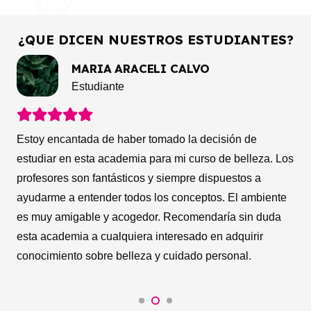
¿QUE DICEN NUESTROS ESTUDIANTES?
MARIA FERNÁNDEZ
Estudiante
Tomé un curso de belleza hace unos meses y fue una
de las mejores decisiones que he tomado. Desde el
primer día, me sentí bienvenida y cómoda en el
ambiente de la clase. La instructora era increíble y muy
paciente con todos, siempre dispuesta a ayudar y
asegurarse de que entendiéramos todo.