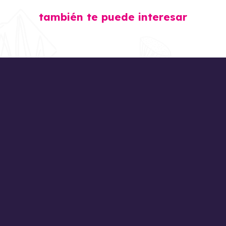
CURSOS DE BARBERÍA
también te puede interesar
CURSOS DE CEJAS Y
PESTAÑAS