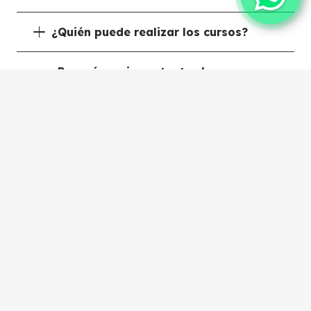
¿Quién puede realizar los cursos?
¿Porqué son importantes los cursos
de belleza?
¿Qué tipo de certificación se obtiene
al finalizar algún curso de belleza y
estética?
¿Qué diferencia hay entre un curso
de belleza y un curso de belleza
integral?
¿Ofrecen nuestros cursos de belleza
virtual?