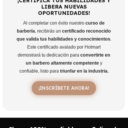
¡CERTIFICA TUS HABILIDADES Y
Lección 3: Degradado medio.
LIBERA NUEVAS
OPORTUNIDADES!
Lección 4: Degradado alto.
Al completar con éxito nuestro
curso de
Lección 5: Plancha.
barbería
, recibirás un
certificado reconocido
Lección 6: Buzz.
que valida tus habilidades y conocimientos
.
Lección 7: Argentino o cresta.
Este certificado avalado por Hotmart
demostrará tu dedicación para
convertirte en
Lección 8: El siete.
un barbero altamente competente
y
Lección 9: Patillazo.
confiable, listo para
triunfar en la industria.
Lección 10: Blow out.
Lección 11: Clásicos con blow out.
¡INSCRÍBETE AHORA!
Lección 12: Militar.
Módulo 9:
Estilo y corte de barbas
Lección 1: Barba alta y bigote.