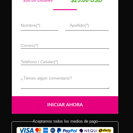
$25.00 USD
$50.00 Dólares
Nombre(*)
Apellido(*)
Correo(*)
Teléfono / Celular(*)
¿Tienes algún comentario?
Aceptamos todos los medios de pago