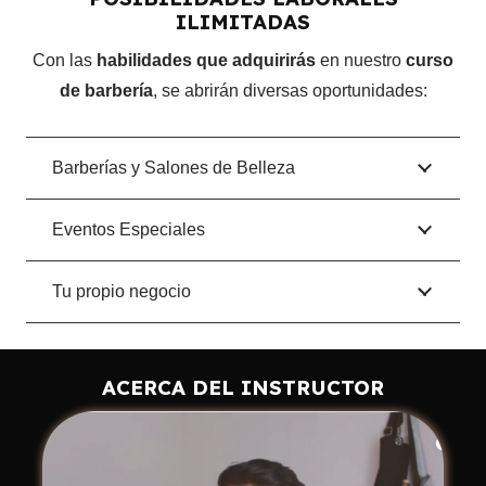
ILIMITADAS
Módulo 18:
Aquí termina tu curso
Con las
habilidades que adquirirás
en nuestro
curso
de barbería
, se abrirán diversas oportunidades:
Módulo 19:
Bonos
Módulo 20:
Video respuestas a preguntas
Barberías y Salones de Belleza
frecuentes
¿Cómo puedo iniciar mi negocio sin tener
Eventos Especiales
experiencia?
¿Es mejor iniciar en local o a domicilio?
Tu propio negocio
¿Es mejor iniciar en local o a domicilio?
¿Es recomendable pasar la cuchilla a los
ACERCA DEL INSTRUCTOR
niños?