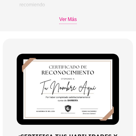
recomiendo
Módulo 5:
Cómo brindar buena atención al cliente
Ver Más
Lección 1: 5 claves para una buena
atención.
Lección 2: 4 trucos para tratar clientes
difíciles.
Módulo 6:
Técnica correcta para usar la
barbera/navaja
Módulo 7:
Visagismo
Módulo 8:
Tipos de cortes
Lección 1: Corte clásico.
Lección 2: Degradado bajo.