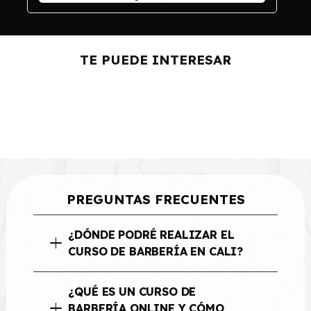
Curso Barbershop
Básico
Curso De Estilismo En
TE PUEDE INTERESAR
Niños
Cómo Montar Tu Propia
Barbería
PREGUNTAS FRECUENTES
¿DÓNDE PODRÉ REALIZAR EL
CURSO DE BARBERÍA EN CALI?
¿QUÉ ES UN CURSO DE
BARBERÍA ONLINE Y CÓMO