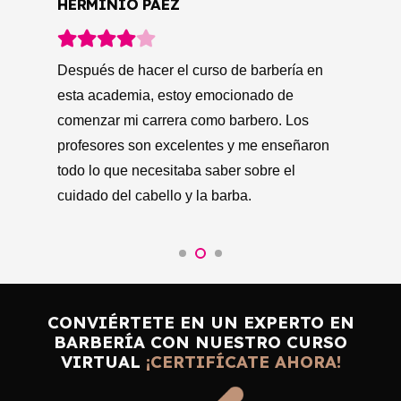
JUAN ANGEL LEAL
A
El curso de barbería en este instituto fue
De
increíble. Aprendí tanto y me sentí tan seguro
es
de mis habilidades después de terminar. Los
me
profesores son muy profesionales y me
mu
brindaron mucho apoyo durante todo el
di
curso.
mu
CONVIÉRTETE EN UN EXPERTO EN
BARBERÍA CON NUESTRO CURSO
VIRTUAL
¡CERTIFÍCATE AHORA!