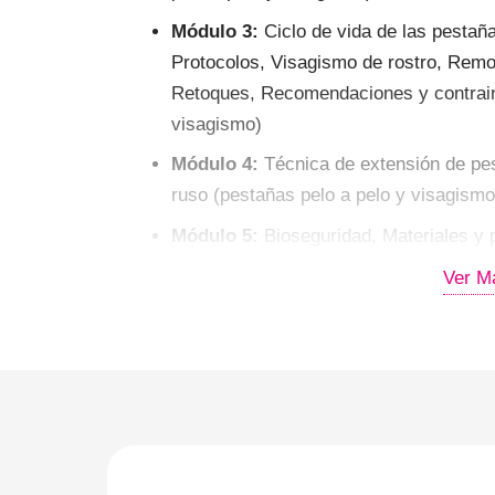
Módulo 3:
Ciclo de vida de las pestaña
Protocolos, Visagismo de rostro, Remo
Retoques, Recomendaciones y contraind
visagismo)
Módulo 4:
Técnica de extensión de pes
ruso (pestañas pelo a pelo y visagismo
Módulo 5:
Bioseguridad, Materiales y p
lifting de pestañas, Tipos de bigudí, tip
Ver M
de pestañas, Cuidados y duración de lift
Módulo 6:
Estrategias de marketing p
Módulo 7:
Manual completo descargable
pelo
Módulo 8:
Bioseguridad, Materiales y 
Grosores. (Volumen ruso y mega volu