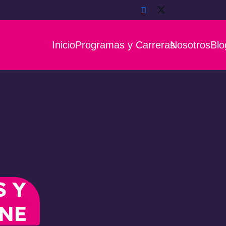
Inicio
Programas y Carreras
Nosotros
Blo
S Y
INE