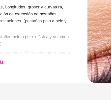
s, Longitudes, grosor y curvatura,
ción de extensión de pestañas,
icaciones. (pestañas pelo a pelo y
tañas pelo a pelo: clásica y volumen
)
roveedores, Diferencia entre rizado y
os de moldes de silicona para lifting tinte
ás
ing. (lifting de pestañas)
ara negocios de BELLEZA
 de cejas, lifting y pestañas pelo a
herramientas, Tipos de pestañas y
men)