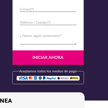
Correo(*)
Teléfono / Celular(*)
¿Tienes algún comentario?
Aceptamos todos los medios de pago
ÍNEA