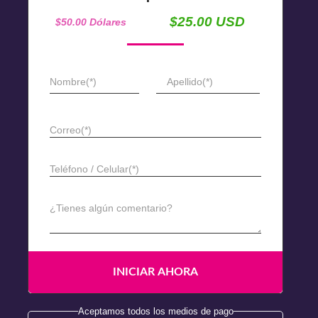
$25.00 USD
$50.00 Dólares
Nombre(*)
Apellido(*)
Correo(*)
Teléfono / Celular(*)
¿Tienes algún comentario?
Aceptamos todos los medios de pago