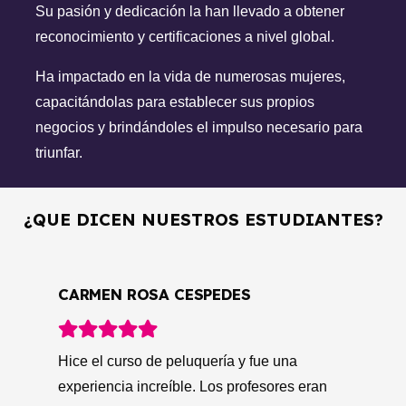
Su pasión y dedicación la han llevado a obtener
reconocimiento y certificaciones a nivel global.
Ha impactado en la vida de numerosas mujeres,
capacitándolas para establecer sus propios
negocios y brindándoles el impulso necesario para
triunfar.
¿QUE DICEN NUESTROS ESTUDIANTES?
GLORIA GIRADO
Después de hacer el curso de peluquería en
esta academia, mi vida cambió
An
completamente. Los profesores eran muy