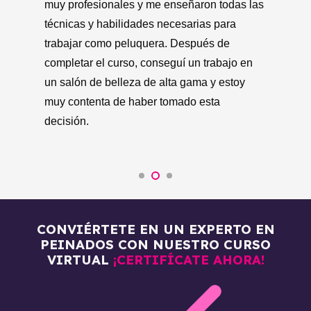
as
es
profesionales y me enseñaron todas las
en
técnicas y habilidades necesarias para
de
trabajar como peluquera. Me brindaron la
co
oportunidad de poner en práctica lo que
ca
había aprendido en el salón de belleza, lo
mu
que me ayudó a adquirir experiencia en el
a 
campo.
CONVIÉRTETE EN UN EXPERTO EN
PEINADOS CON NUESTRO CURSO
VIRTUAL
¡CERTIFÍCATE AHORA!