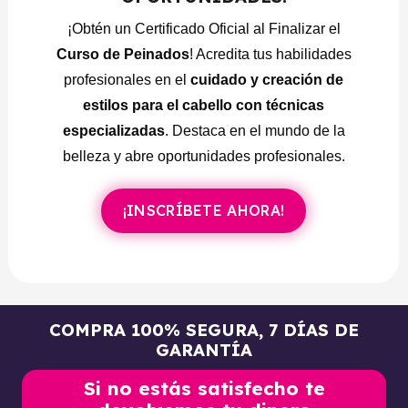
Ondas hacia dentro.
¡Obtén un Certificado Oficial al Finalizar el
Ondas light.
Curso de Peinados
! Acredita tus habilidades
profesionales en el
cuidado y creación de
MÓDULO 6 – TÉCNICA DE TRENZAS
estilos para el cabello con técnicas
Zimba de 2.
especializadas
. Destaca en el mundo de la
belleza y abre oportunidades profesionales.
Zimba de 3.
Zimba de 4.
¡INSCRÍBETE AHORA!
Zimba gruesa.
MÓDULO 7 – PEINADOS
Peinado plancha y trenza.
COMPRA 100% SEGURA, 7 DÍAS DE
Peinado cepillado y trenza.
GARANTÍA
Peinado ondas al agua y trenzas.
Si no estás satisfecho te