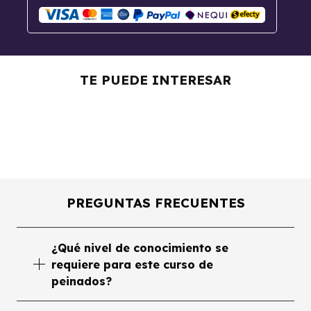
Curso De Peluquería
Básica y Avanzada
Curso De Trenzas y
TE PUEDE INTERESAR
Peinados
Curso De Estilismo Para
Novias
PREGUNTAS FRECUENTES
¿Qué nivel de conocimiento se
requiere para este curso de
peinados?