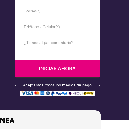
Correo(*)
Teléfono / Celular(*)
¿Tienes algún comentario?
Aceptamos todos los medios de pago
ÍNEA