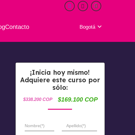
og
Contacto
Bogotá
¡Inicia hoy mismo!
Adquiere este curso por
sólo:
$169.100 COP
$338.200 COP
Nombre(*)
Apellido(*)