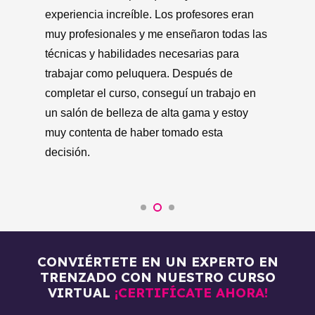
esta academia, mi vida cambió
An
completamente. Los profesores eran muy
as
es
profesionales y me enseñaron todas las
en
técnicas y habilidades necesarias para
de
trabajar como peluquera. Me brindaron la
co
oportunidad de poner en práctica lo que
ca
había aprendido en el salón de belleza, lo
mu
que me ayudó a adquirir experiencia en el
a 
campo.
CONVIÉRTETE EN UN EXPERTO EN
TRENZADO CON NUESTRO CURSO
VIRTUAL
¡CERTIFÍCATE AHORA!