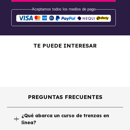
Aceptamos todos los medios de pago
Curso De Peluquería
Básica y Avanzada
Curso De Extensiones
TE PUEDE INTERESAR
De Cabello
Curso de Peinados
PREGUNTAS FRECUENTES
¿Qué abarca un curso de trenzas en
línea?