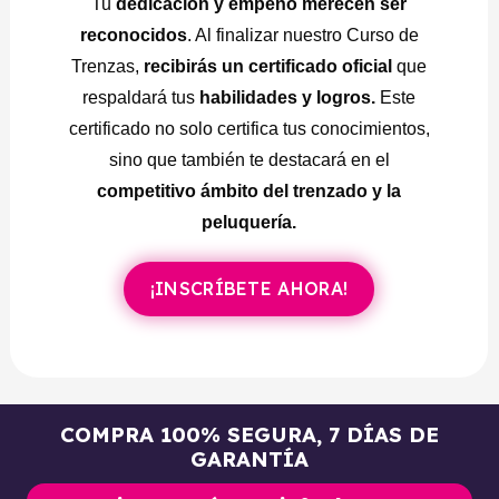
Tu
dedicación y empeño merecen ser
Trenza doble
reconocidos
. Al finalizar nuestro Curso de
Trenzas,
recibirás un certificado oficial
que
Trenza de 5 cadejos
respaldará tus
habilidades y logros.
Este
Trenza de 6 cadejos
certificado no solo certifica tus conocimientos,
Trenza pasacinta
sino que también te destacará en el
competitivo ámbito del trenzado y la
Diferentes tipos de ondas con pinza
peluquería.
Peinado con globo
Peinado con la trenza lazos
¡INSCRÍBETE AHORA!
Peinado con trenza y coleta
Peinado elegante con trenza
Peinado recogido alto.
COMPRA 100% SEGURA, 7 DÍAS DE
GARANTÍA