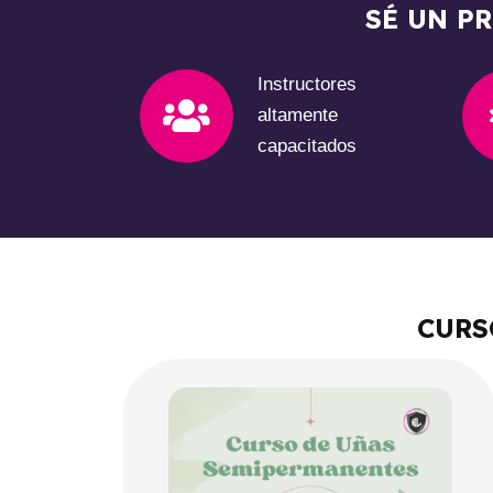
SÉ UN P
Instructores
altamente
capacitados
CURS