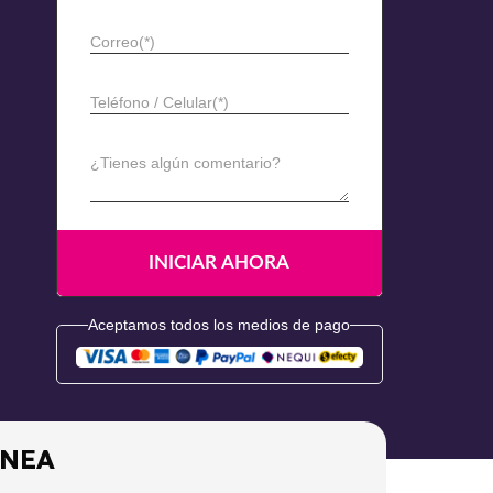
Correo(*)
Teléfono / Celular(*)
¿Tienes algún comentario?
Aceptamos todos los medios de pago
ÍNEA