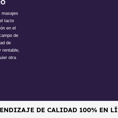
RO
s masajes
el tacto
ón en el
 campo de
dad de
 rentable,
uier otra
ENDIZAJE DE CALIDAD 100% EN L