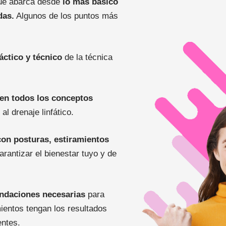
que abarca desde
lo
más básico
das.
Algunos de los puntos más
áctico y técnico
de la técnica
 en todos los conceptos
al drenaje linfático.
on posturas, estiramientos
garantizar el bienestar tuyo y de
ndaciones necesarias
para
mientos tengan los resultados
entes.