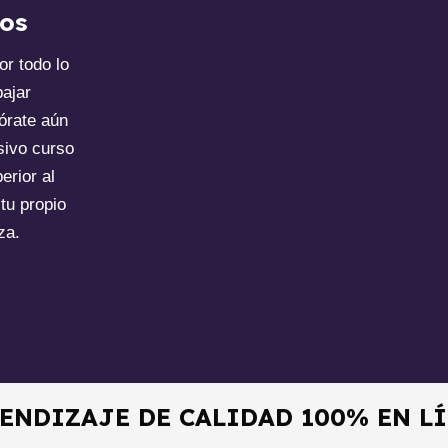
dos
r todo lo
bajar
órate aún
sivo curso
erior al
 tu propio
za.
ENDIZAJE DE CALIDAD 100% EN L