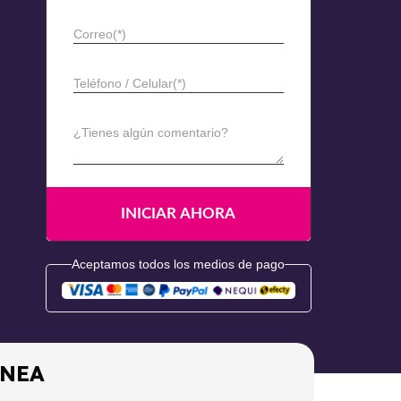
Correo(*)
Teléfono / Celular(*)
¿Tienes algún comentario?
Aceptamos todos los medios de pago
ÍNEA